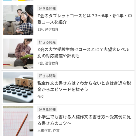
好きる開発
Z会のタブレットコースとは？3〜6年・新1年・中
受コースを紹介
Z会, 通信教育
好きる開発
Z会の大学受験生向けコースとは？志望大レベル
別の対応講座や評判も
Z会, 通信教育
好きる開発
税金作文の書き方は？わからないときは身近な税
金からエピソードを探そう
作文
好きる開発
小学生でも書ける人権作文の書き方～受賞例に見
る書き方のコツ～
人権作文, 作文