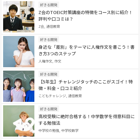
好きる開発
Z会のTOEIC対策講座の特徴をコース別に紹介！
評判や口コミは？
Z会, 通信教育
好きる開発
身近な「差別」をテーマに人権作文を書こう！書
き方3つのステップ
人権作文, 作文
好きる開発
【5年生】チャレンジタッチのここがスゴイ！特
徴・料金・口コミ紹介
こどもチャレンジ, 通信教育
好きる開発
高校受験に絶対合格する！中学数学を得意科目に
する勉強法
中学校の勉強, 中学校数学