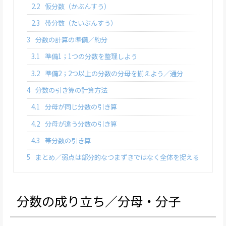
2.2
仮分数（かぶんすう）
2.3
帯分数（たいぶんすう）
3
分数の計算の準備／約分
3.1
準備1；1つの分数を整理しよう
3.2
準備2；2つ以上の分数の分母を揃えよう／通分
4
分数の引き算の計算方法
4.1
分母が同じ分数の引き算
4.2
分母が違う分数の引き算
4.3
帯分数の引き算
5
まとめ／弱点は部分的なつまずきではなく全体を捉える
分数の成り立ち／分母・分子