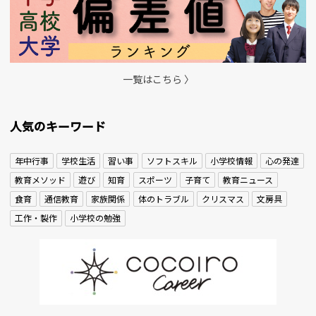
一覧はこちら 〉
人気のキーワード
年中行事
学校生活
習い事
ソフトスキル
小学校情報
心の発達
教育メソッド
遊び
知育
スポーツ
子育て
教育ニュース
食育
通信教育
家族関係
体のトラブル
クリスマス
文房具
工作・製作
小学校の勉強