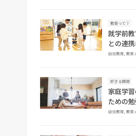
教育って？
就学前教
との連携
幼児教育, 教育
好きる開発
家庭学習
ための勉
幼児教育, 教育