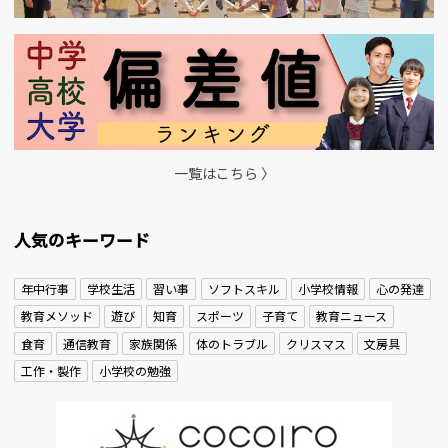
一覧はこちら 〉
人気のキーワード
年中行事
学校生活
習い事
ソフトスキル
小学校情報
心の発達
教育メソッド
遊び
知育
スポーツ
子育て
教育ニュース
食育
通信教育
家族関係
体のトラブル
クリスマス
文房具
工作・製作
小学校の勉強