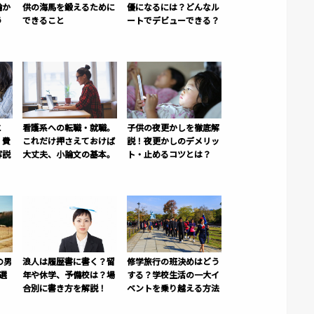
論か
供の海馬を鍛えるために
優になるには？どんなル
う
できること
ートでデビューできる？
と
看護系への転職・就職。
子供の夜更かしを徹底解
・費
これだけ押さえておけば
説！夜更かしのデメリッ
解説
大丈夫、小論文の基本。
ト・止めるコツとは？
の男
浪人は履歴書に書く？留
修学旅行の班決めはどう
選
年や休学、予備校は？場
する？学校生活の一大イ
合別に書き方を解説！
ベントを乗り越える方法