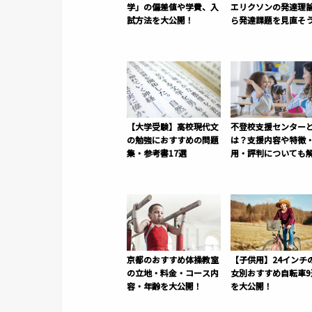
学」の偏差値や学費、入
エリクソンの発達理
試方法を大公開！
ら発達課題を見直そ
【大学受験】高校現代文
不登校支援センター
の勉強におすすめの問題
は？支援内容や特徴
集・参考書17選
用・評判についても
京都のおすすめ体操教室
【子供用】24インチ
の立地・料金・コース内
女別おすすめ自転車9
容・年齢を大公開！
を大公開！