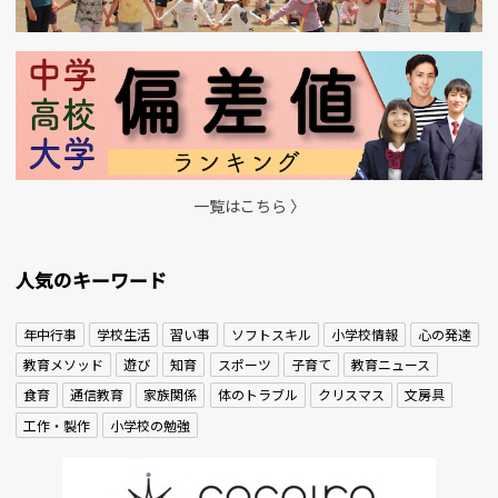
一覧はこちら 〉
人気のキーワード
年中行事
学校生活
習い事
ソフトスキル
小学校情報
心の発達
教育メソッド
遊び
知育
スポーツ
子育て
教育ニュース
食育
通信教育
家族関係
体のトラブル
クリスマス
文房具
工作・製作
小学校の勉強