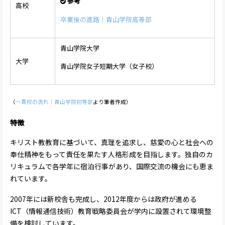
参考
高校
卒業後の進路｜青山学院高等部
青山学院大学
大学
青山学院女子短期大学（女子校）
（
一貫校の流れ｜青山学院初等部
より筆者作成）
特徴
キリスト教教育に基づいて、真理を追求し、慈愛の心と社会への
奉仕精神をもって責任を果たす人格形成を目指します。独自のカ
リキュラムで各学年に宿泊行事があり、国際交流の機会にも恵ま
れています。
2007年には新校舎も完成し、2012年度からは政府が進める
ICT（情報通信技術）教育戦略委員会が学内に設置されて環境整
備を検討しています。