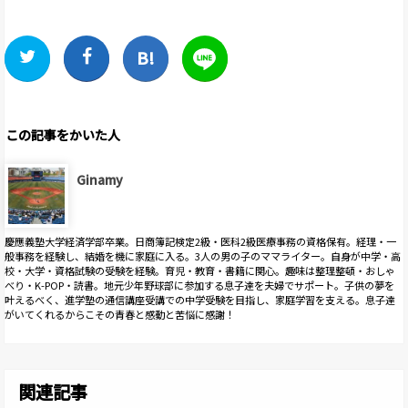
この記事をかいた人
Ginamy
慶應義塾大学経済学部卒業。日商簿記検定2級・医科2級医療事務の資格保有。経理・一
般事務を経験し、結婚を機に家庭に入る。3人の男の子のママライター。自身が中学・高
校・大学・資格試験の受験を経験。育児・教育・書籍に関心。趣味は整理整頓・おしゃ
べり・K-POP・読書。地元少年野球部に参加する息子達を夫婦でサポート。子供の夢を
叶えるべく、進学塾の通信講座受講での中学受験を目指し、家庭学習を支える。息子達
がいてくれるからこその青春と感動と苦悩に感謝！
関連記事