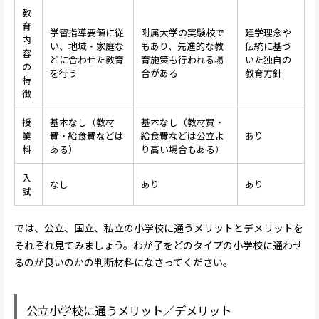
教
育
学習指導要領に従
附属大学の実験校で
建学理念や
内
い、地域・家庭な
もあり、先進的な教
伝統に基づ
容
どに合わせた教育
育施策も行われる場
いた独自の
の
を行う
合がある
教育方針
特
徴
授
基本なし（教材
基本なし（教材費・
業
費・給食費などは
給食費などは公立よ
あり
料
ある）
り高い場合もある）
入
なし
あり
あり
試
では、公立、国立、私立の小学校に通うメリットとデメリットを
それぞれ見てみましょう。わが子をどのタイプの小学校に通わせ
るのが良いのかの判断材料になさってください。
公立小学校に通うメリット／デメリット