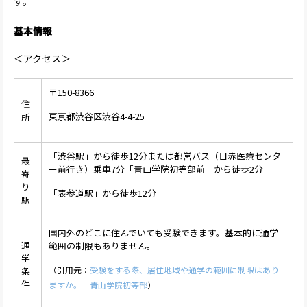
す。
基本情報
＜アクセス＞
〒150-8366
住
東京都渋谷区渋谷4-4-25
所
「渋谷駅」から徒歩12分または都営バス（日赤医療センタ
最
ー前行き）乗車7分「青山学院初等部前」から徒歩2分
寄
り
「表参道駅」から徒歩12分
駅
国内外のどこに住んでいても受験できます。基本的に通学
通
範囲の制限もありません。
学
（引用元：
受験をする際、居住地域や通学の範囲に制限はあり
条
件
ますか。｜青山学院初等部
）