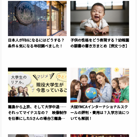
日本人がFBIになるにはどうする？
子供の性格をどう表現する？幼稚園
条件＆気になる年収調べました！
の願書の書き方まとめ【例文つき】
離島から上京、そして大学中退……
大阪YMCAインターナショナルスク
それってマイナスなの？ 映像制作
ールの評判・費用は？入学方法につ
を仕事にしたSさんの場合①離島か
いても解説！
ら大学進学へ