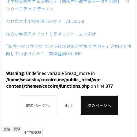
小学校受験をする理由は？【国私立小進学率データも公開】｜イ
ンターエデュ エデュナビ
なぜ私立小学校を選ぶのか？｜All About
私立小学校のメリットとデメリット｜よい家計
｢私立小か公立小か｣で迷う親が見落とす視点 ネガティブ要因で判
断していませんか？｜東洋経済ONLINE
Warning
: Undefined variable $read_more in
/home/sekaisha/cocoiro.me/public_html/wp-
content/themes/cocoiro/functions.php
on line
377
前のページへ
4 / 4
次のページへ
進路・受験
小学校受験