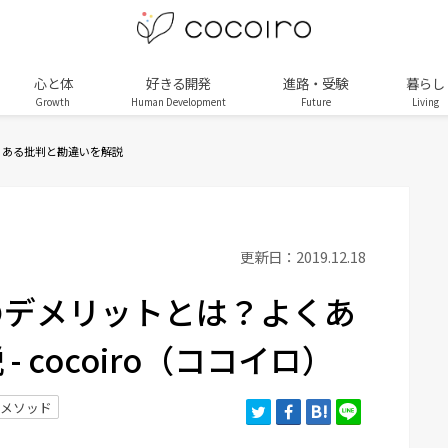
心と体
好きる開発
進路・受験
暮らし
Growth
Human Development
Future
Living
くある批判と勘違いを解説
更新日：2019.12.18
のデメリットとは？よくあ
 cocoiro（ココイロ）
メソッド