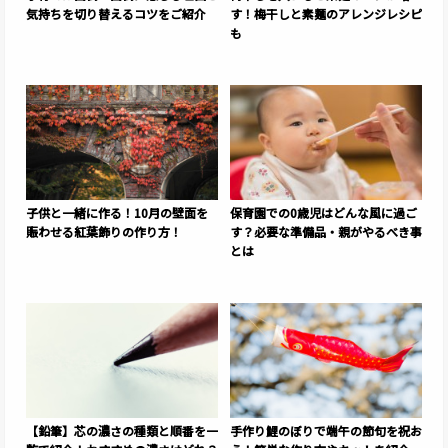
気持ちを切り替えるコツをご紹介
す！梅干しと素麺のアレンジレシピ
も
子供と一緒に作る！10月の壁面を
保育園での0歳児はどんな風に過ご
賑わせる紅葉飾りの作り方！
す？必要な準備品・親がやるべき事
とは
【鉛筆】芯の濃さの種類と順番を一
手作り鯉のぼりで端午の節句を祝お