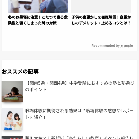
冬のお昼寝に注意！こたつで寝る危
子供の夜更かしを徹底解説！夜更か
険性と寝てしまった時の対策
しのデメリット・止めるコツとは？
Recommended by
おススメの記事
【関東5選・関西4選】中学受験におすすめの塾と塾選び
のポイント
職場体験に期待される効果は？職場体験の感想やレポー
トを紹介！
藤川大祐×若新雄純「あたらしい教育」イベント報告レ