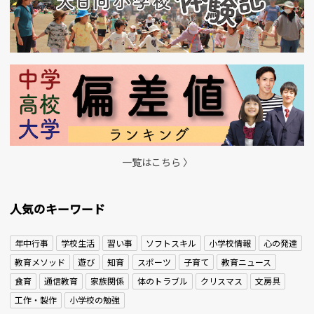
一覧はこちら 〉
人気のキーワード
年中行事
学校生活
習い事
ソフトスキル
小学校情報
心の発達
教育メソッド
遊び
知育
スポーツ
子育て
教育ニュース
食育
通信教育
家族関係
体のトラブル
クリスマス
文房具
工作・製作
小学校の勉強