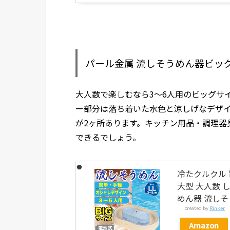
パール金属 流しそうめん器ビッ
大人数で楽しむなら3～6人用のビッグサ
ー部分は落ち着いた水色と涼しげなデザ
が2ヶ所あります。キッチン用品・調理器
できるでしょう。
冷たクルクル 
大型 大人数 
めん器 流しそ
created by
Rinker
Amazon