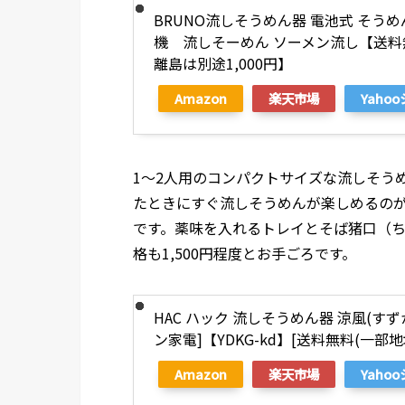
BRUNO流しそうめん器 電池式 そう
機 流しそーめん ソーメン流し【送
離島は別途1,000円】
Amazon
楽天市場
Yaho
1～2人用のコンパクトサイズな流しそう
たときにすぐ流しそうめんが楽しめるの
です。薬味を入れるトレイとそば猪口（ち
格も1,500円程度とお手ごろです。
HAC ハック 流しそうめん器 涼風(すずか
ン家電]【YDKG-kd】[送料無料(一部地
Amazon
楽天市場
Yaho