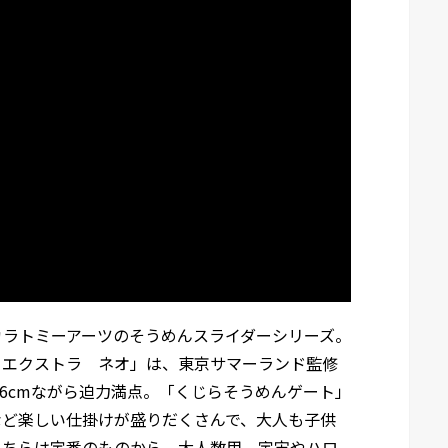
カラトミーアーツのそうめんスライダーシリーズ。
ーエクストラ ネオ」は、東京サマーランド監修
56cmながら迫力満点。「くじらそうめんゲート」
など楽しい仕掛けが盛りだくさんで、大人も子供
こちらは定番のものから、大人数用、宇宙やハロ