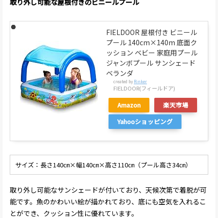
取り外し可能な屋根付きのビニールプール
FIELDOOR 屋根付き ビニール
プール 140cm×140m 底面ク
ッション ベビー 家庭用プール
ジャンボプール サンシェード
ベランダ
created by
Rinker
FIELDOOR(フィールドア)
Amazon
楽天市場
Yahooショッピング
サイズ：長さ140㎝×幅140㎝×高さ110㎝（プール高さ34㎝）
取り外し可能なサンシェードが付いており、天候次第で着脱が可
能です。魚のかわいい絵が描かれており、底にも空気を入れるこ
とができ、クッション性に優れています。