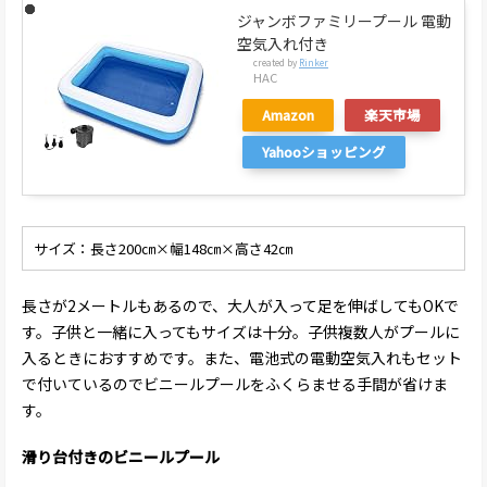
ジャンボファミリープール 電動
空気入れ付き
created by
Rinker
HAC
Amazon
楽天市場
Yahooショッピング
サイズ：長さ200㎝×幅148㎝×高さ42㎝
長さが2メートルもあるので、大人が入って足を伸ばしてもOKで
す。子供と一緒に入ってもサイズは十分。子供複数人がプールに
入るときにおすすめです。また、電池式の電動空気入れもセット
で付いているのでビニールプールをふくらませる手間が省けま
す。
滑り台付きのビニールプール