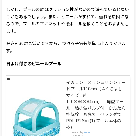
しかし、プールの底はクッション性がないので遊んでいると痛い
こともあるでしょう。また、ビニールがすれて、破れる原因にな
るので、プールの下にマットや段ボールを敷くことをおすすめし
ます。
高さも30㎝と低いですから、歩ける子供も簡単に出入りできま
す。
日よけ付きのビニールプール
イガラシ メッシュサンシェー
ドプール110cm（ふくらまし
サイズ：約
110×84×84cm） 角型プー
ル 給排気バルブ付 かんたん
空気栓 お庭で ベランダで
PDL-R1MV ((1) プール本体の
み)
created by
Rinker