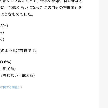
00人をサンプルにとって、仕事や結婚、将来像など
に「40歳くらいになった時の自分の将来像」を
のようなものでした。
8％）
％）
％）
次のような将来像です。
3.6％）
81.0％）
思わない：80.6％）
識に関する調査』
）
？