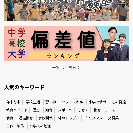
一覧はこちら 〉
人気のキーワード
年中行事
学校生活
習い事
ソフトスキル
小学校情報
心の発達
教育メソッド
遊び
知育
スポーツ
子育て
教育ニュース
食育
通信教育
家族関係
体のトラブル
クリスマス
文房具
工作・製作
小学校の勉強