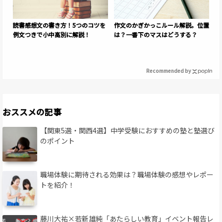
読書感想文の書き方！5つのコツを
作文のかぎかっこルール解説。位置
例文つきで小中高別に解説！
は？一番下のマスはどうする？
Recommended by
おススメの記事
【関東5選・関西4選】中学受験におすすめの塾と塾選び
のポイント
職場体験に期待される効果は？職場体験の感想やレポー
トを紹介！
藤川大祐×若新雄純「あたらしい教育」イベント報告レ