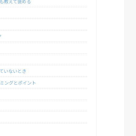
も教えて褒める
？
ていないとき
イミングとポイント