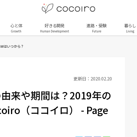
心と体
好きる開発
進路・受験
暮らし
Growth
Human Development
Future
Living
GWはいつから？
更新日：2020.02.20
由来や期間は？2019年の
oiro（ココイロ） - Page