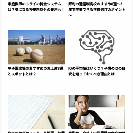
家庭教師のトライの料金システム
評判の通信制高校おすすめ8選～3
は？気になる授業料以外の費用も！
年で卒業できる学校選びのポイント
～
甲子園球場のおすすめのお土産8選
IQの平均値はいくつ？子供のIQの目
とスポットとは？
安を知っておくべき理由とは
作文のかぎかっこルール解説。位置
目指せ、合格！中学受験の作文力は