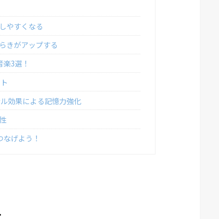
しやすくなる
らきがアップする
音楽3選！
スト
ナル効果による記憶力強化
性
つなげよう！
み