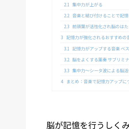
2.1
集中力が上がる
2.2
音楽と結び付けることで記憶
2.3
前頭葉が活性化され脳のはた
3
記憶力が強化されるおすすめの
3.1
記憶力がアップする音楽 ベ
3.2
脳をよくする薬奏 サブリミ
3.3
集中力～シータ波による脳活
4
まとめ：音楽で記憶力アップに
脳が記憶を行うしく