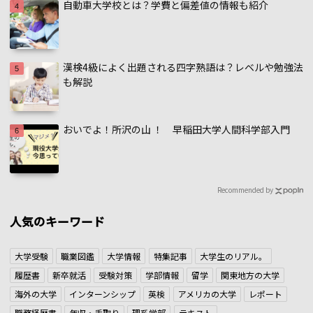
自動車大学校とは？学費と偏差値の情報も紹介
漢検4級によく出題される四字熟語は？レベルや勉強法
も解説
おいでよ！所沢の山 ！ 早稲田大学人間科学部入門
Recommended by
人気のキーワード
大学受験
職業図鑑
大学情報
特集記事
大学生のリアル。
履歴書
新卒就活
受験対策
学部情報
留学
関東地方の大学
海外の大学
インターンシップ
英検
アメリカの大学
レポート
職務経歴書
年収・手取り
理系学部
テキスト