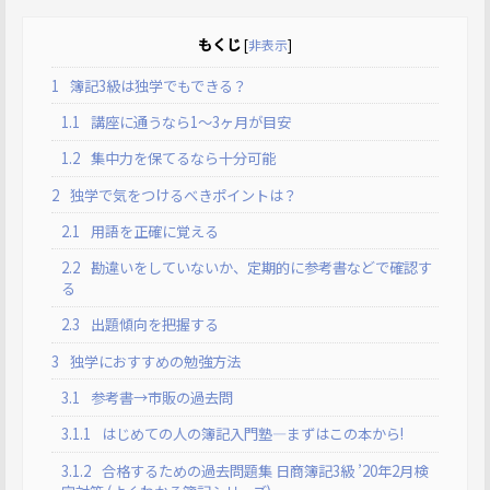
もくじ
[
非表示
]
1
簿記3級は独学でもできる？
1.1
講座に通うなら1〜3ヶ月が目安
1.2
集中力を保てるなら十分可能
2
独学で気をつけるべきポイントは？
2.1
用語を正確に覚える
2.2
勘違いをしていないか、定期的に参考書などで確認す
る
2.3
出題傾向を把握する
3
独学におすすめの勉強方法
3.1
参考書→市販の過去問
3.1.1
はじめての人の簿記入門塾―まずはこの本から!
3.1.2
合格するための過去問題集 日商簿記3級 ’20年2月検