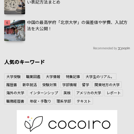
い表記方法まとめ
中国の最高学府「北京大学」の偏差値や学費、入試方
法を大公開！
Recommended by
人気のキーワード
大学受験
職業図鑑
大学情報
特集記事
大学生のリアル。
履歴書
新卒就活
受験対策
学部情報
留学
関東地方の大学
海外の大学
インターンシップ
英検
アメリカの大学
レポート
職務経歴書
年収・手取り
理系学部
テキスト