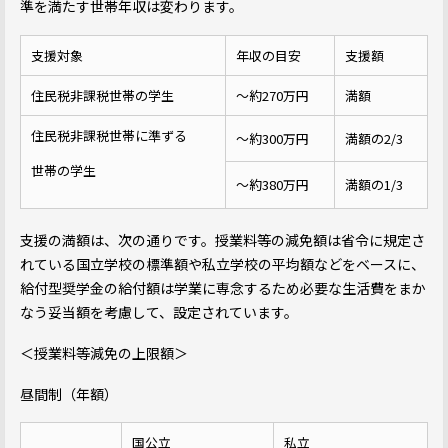
準を満たす世帯年収は変わります。
支援対象
年収の目安
支援額
住民税非課税世帯の学生
～約270万円
満額
住民税非課税世帯に準ずる
～約300万円
満額の2/3
世帯の学生
～約380万円
満額の1/3
支援の満額は、次の通りです。授業料等の減免額は省令に規定さ
れている国立学校の標準額や私立学校の平均額などをベースに、
給付型奨学金の給付額は学業に専念するため必要な生活費をまか
なう妥当額を考慮して、設定されています。
＜授業料等減免の上限額＞
昼間制（年額）
国公立
私立