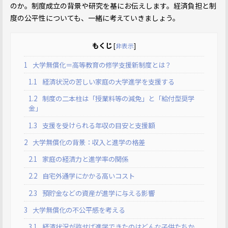
のか。制度成立の背景や研究を基にお伝えします。経済負担と制
度の公平性についても、一緒に考えていきましょう。
もくじ
[
非表示
]
1
大学無償化＝高等教育の修学支援新制度とは？
1.1
経済状況の苦しい家庭の大学進学を支援する
1.2
制度の二本柱は「授業料等の減免」と「給付型奨学
金」
1.3
支援を受けられる年収の目安と支援額
2
大学無償化の背景：収入と進学の格差
2.1
家庭の経済力と進学率の関係
2.2
自宅外通学にかかる高いコスト
2.3
預貯金などの資産が進学に与える影響
3
大学無償化の不公平感を考える
3.1
経済状況が許せば進学できたのはどんな子供たちか