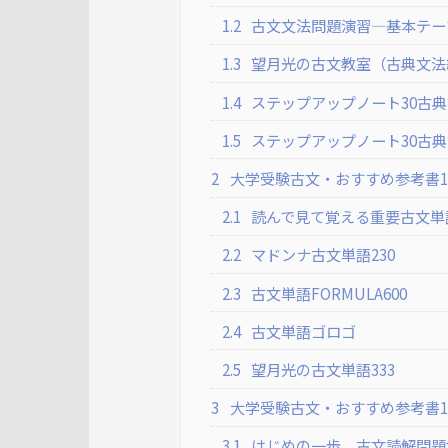
1.2
古文文法問題演習―基本テー
1.3
望月光の古文教室（古典文法
1.4
ステップアップノート30古
1.5
ステップアップノート30古
2
大学受験古文・おすすめ参考書1
2.1
読んで見て覚える重要古文単語
2.2
マドンナ古文単語230
2.3
古文単語FORMULA600
2.4
古文単語ゴロゴ
2.5
望月光の古文単語333
3
大学受験古文・おすすめ参考書1
3.1
はじめの一歩 古文読解問題