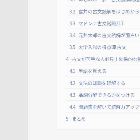
3.2
富井の古文読解をはじめから
3.3
マドンナ古文常識217
3.4
元井太郎の古文読解が面白い
3.5
大学入試の得点源 古文
4
古文が苦手な人必見！効果的な
4.1
単語を覚える
4.2
文法の知識を理解する
4.3
品詞分解できる力をつける
4.4
問題集を解いて読解力アップ
5
まとめ