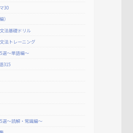
マ30
編）
典文法基礎ドリル
典文法トレーニング
5選〜単語編〜
315
5選〜読解・常識編〜
集