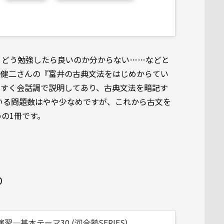
・どう勉強したら良いのか分からない……などと
井健二さんの『富井の古典文法をはじめからてい
やすく会話調で説明してあり、古典文法を暗記す
いる問題数はやや少なめですが、これから古文を
の1冊です。
0
―基本テーマ30 (河合塾SERIES)