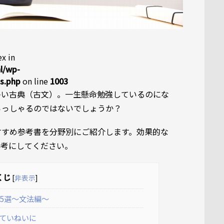
x in
l/wp-
ns.php
on line
1003
多い古典（古文）。一生懸命勉強しているのにな
らっしゃるのではないでしょうか？
すすめ参考書を分野別にご紹介します。効果的な
参考にしてください。
くじ
[
非表示
]
5選〜文法編〜
ていねいに