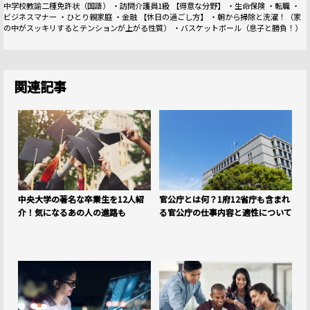
中学校教諭二種免許状（国語） ・訪問介護員1級 【得意な分野】 ・生命保険 ・転職 ・
ビジネスマナー ・ひとり親家庭 ・金融 【休日の過ごし方】 ・朝から掃除と洗濯！（家
の中がスッキリするとテンションが上がる性質） ・バスケットボール（息子と勝負！）
関連記事
中央大学の著名な卒業生を12人紹
官公庁とは何？1府12省庁も含まれ
介！気になるあの人の進路も
る官公庁の仕事内容と適性について