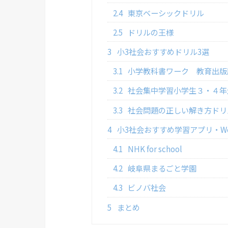
2.4
東京ベーシックドリル
2.5
ドリルの王様
3
小3社会おすすめドリル3選
3.1
小学教科書ワーク 教育出版
3.2
社会集中学習小学生３・４年
3.3
社会問題の正しい解き方ドリ
4
小3社会おすすめ学習アプリ・W
4.1
NHK for school
4.2
岐阜県まるごと学園
4.3
ビノバ社会
5
まとめ