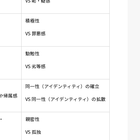
VS 恥・疑惑
積極性
VS 罪悪感
勤勉性
VS 劣等感
同一性（アイデンティティ）の確立
や帰属感
VS 同一性（アイデンティティ）の拡散
・
親密性
VS 孤独