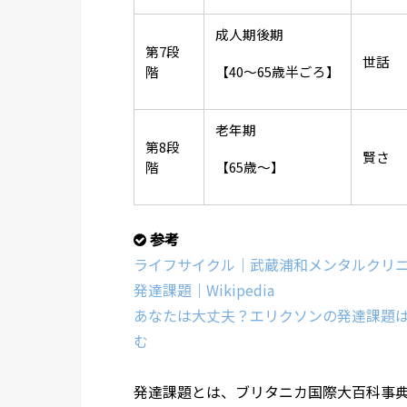
成人期後期
第7段
世話
階
【40～65歳半ごろ】
老年期
第8段
賢さ
階
【65歳～】
参考
ライフサイクル｜武蔵浦和メンタルクリ
発達課題｜Wikipedia
あなたは大丈夫？エリクソンの発達課題
む
発達課題とは、ブリタニカ国際大百科事