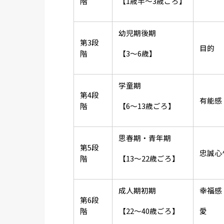
階
【1歳半～3歳ごろ】
幼児期後期
第3段
目的
階
【3～6歳】
学童期
第4段
有能感
階
【6～13歳ごろ】
思春期・青年期
第5段
忠誠心
階
【13～22歳ごろ】
成人期初期
幸福感
第6段
階
【22～40歳ごろ】
愛