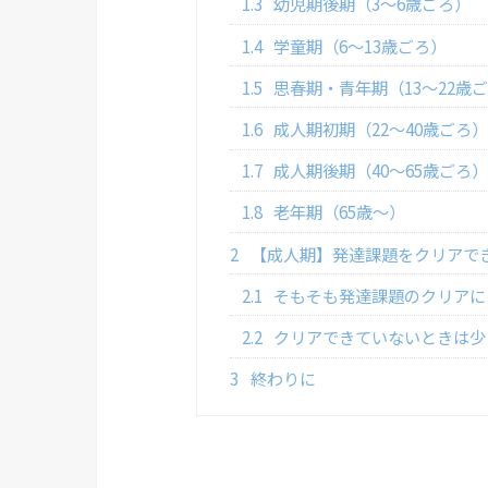
1.3
幼児期後期（3～6歳ごろ）
1.4
学童期（6～13歳ごろ）
1.5
思春期・青年期（13～22歳
1.6
成人期初期（22～40歳ごろ
1.7
成人期後期（40～65歳ごろ
1.8
老年期（65歳～）
2
【成人期】発達課題をクリアで
2.1
そもそも発達課題のクリアに
2.2
クリアできていないときは少
3
終わりに