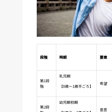
段階
時期
要素
乳児期
第1段
希望
階
【0歳～1歳半ごろ】
幼児期初期
第2段
意思