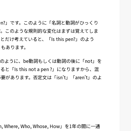
his a pen?」です。このように「名詞と動詞がひっくり
す。このような規則的な変化はまずは覚えてしま
考えていると、「Is this pen?」のよう
ともあります。
pen.」のように、be動詞もしくは動詞の後に「not」を
 this not a pen ?」になりますから、混
あります。否定文は「isn’t」「aren’t」のよ
Where, Who, Whose, How」を1年の間に一通