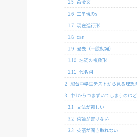
1.5
命令文
1.6
三単現のs
1.7
現在進行形
1.8
can
1.9
過去（一般動詞）
1.10
名詞の複数形
1.11
代名詞
2
駿台中学生テストから見る理想
3
中1からつまずいてしまうのは
3.1
文法が難しい
3.2
英語が書けない
3.3
英語が聞き取れない