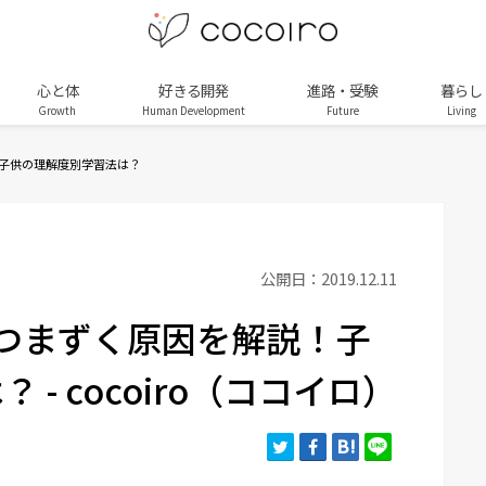
心と体
好きる開発
進路・受験
暮らし
Growth
Human Development
Future
Living
子供の理解度別学習法は？
公開日：2019.12.11
つまずく原因を解説！子
- cocoiro（ココイロ）