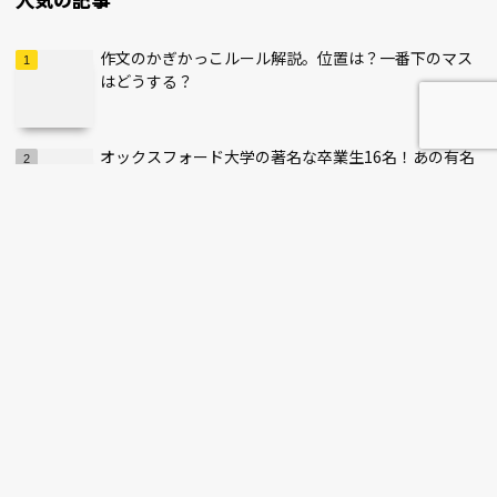
作文のかぎかっこルール解説。位置は？一番下のマス
はどうする？
オックスフォード大学の著名な卒業生16名！あの有名
な日本人も紹介
【小論文】数字・英語・記号の正しい書き方・表記方
法を解説！
IQを測る「WAIS検査」とは？検査内容や費用・結果の
見方・メリットをご紹介
官公庁とは何？1府12省庁も含まれる官公庁の仕事内
容と適性について