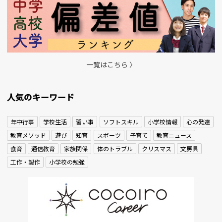
一覧はこちら 〉
人気のキーワード
年中行事
学校生活
習い事
ソフトスキル
小学校情報
心の発達
教育メソッド
遊び
知育
スポーツ
子育て
教育ニュース
食育
通信教育
家族関係
体のトラブル
クリスマス
文房具
工作・製作
小学校の勉強