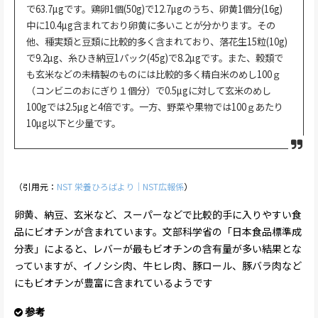
で63.7µgです。鶏卵1個(50g)で12.7µgのうち、卵黄1個分(16g)
中に10.4µg含まれており卵黄に多いことが分かります。その
他、種実類と豆類に比較的多く含まれており、落花生15粒(10g)
で9.2µg、糸ひき納豆1パック(45g)で8.2µgです。また、穀類で
も玄米などの未精製のものには比較的多く精白米のめし100ｇ
（コンビニのおにぎり１個分）で0.5µgに対して玄米のめし
100gでは2.5µgと4倍です。一方、野菜や果物では100ｇあたり
10µg以下と少量です。
（引用元：
NST 栄養ひろばより｜NST広報係
）
卵黄、納豆、玄米など、スーパーなどで比較的手に入りやすい食
品にビオチンが含まれています。文部科学省の「日本食品標準成
分表」によると、レバーが最もビオチンの含有量が多い結果とな
っていますが、イノシシ肉、牛ヒレ肉、豚ロール、豚バラ肉など
にもビオチンが豊富に含まれているようです
参考