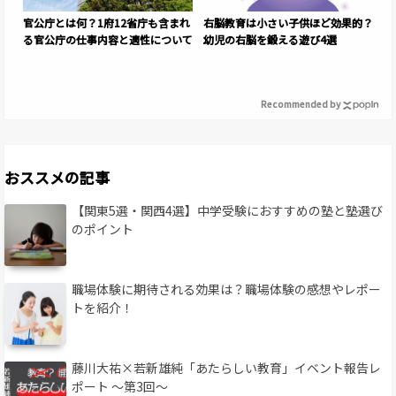
官公庁とは何？1府12省庁も含まれ
右脳教育は小さい子供ほど効果的？
る官公庁の仕事内容と適性について
幼児の右脳を鍛える遊び4選
Recommended by
おススメの記事
【関東5選・関西4選】中学受験におすすめの塾と塾選び
のポイント
職場体験に期待される効果は？職場体験の感想やレポー
トを紹介！
藤川大祐×若新雄純「あたらしい教育」イベント報告レ
ポート 〜第3回〜