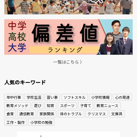
一覧はこちら 〉
人気のキーワード
年中行事
学校生活
習い事
ソフトスキル
小学校情報
心の発達
教育メソッド
遊び
知育
スポーツ
子育て
教育ニュース
食育
通信教育
家族関係
体のトラブル
クリスマス
文房具
工作・製作
小学校の勉強