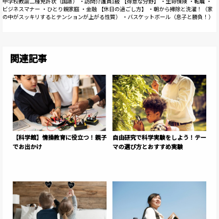
中学校教諭二種免許状（国語） ・訪問介護員1級 【得意な分野】 ・生命保険 ・転職 ・
ビジネスマナー ・ひとり親家庭 ・金融 【休日の過ごし方】 ・朝から掃除と洗濯！（家
の中がスッキリするとテンションが上がる性質） ・バスケットボール（息子と勝負！）
関連記事
【科学館】情操教育に役立つ！親子
自由研究で科学実験をしよう！テー
でお出かけ
マの選び方とおすすめ実験