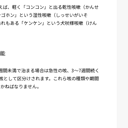
えば、軽く「コンコン」と出る乾性咳嗽（かんせ
ンゴホン」という湿性咳嗽（しっせいがいそ
恐れもある「ケンケン」という犬吠様咳嗽（けん
可能
週間未満で治まる場合は急性の咳、3～7週間続く
咳として区分けされます。これら咳の種類や期間
いかねばなりません。