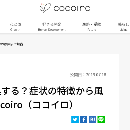
心と体
好きる開発
進路・受験
暮らし
Growth
Human Development
Future
Living
邪の原因まで解説
公開日：2019.07.18
処する？症状の特徴から風
ocoiro（ココイロ）