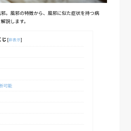
風邪。風邪の特徴から、風邪に似た症状を持つ病
て解説します。
くじ
[
非表示
]
断可能