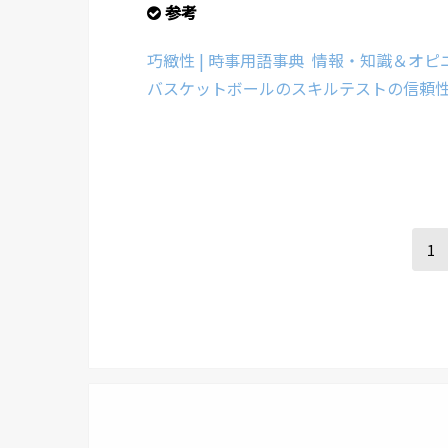
参考
巧緻性 | 時事用語事典 情報・知識＆オピニオン
バスケットボールのスキルテストの信頼性
1