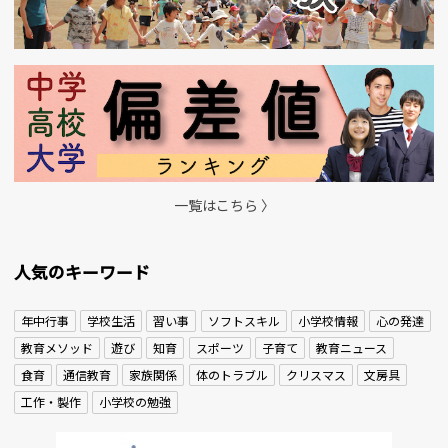
一覧はこちら 〉
人気のキーワード
年中行事
学校生活
習い事
ソフトスキル
小学校情報
心の発達
教育メソッド
遊び
知育
スポーツ
子育て
教育ニュース
食育
通信教育
家族関係
体のトラブル
クリスマス
文房具
工作・製作
小学校の勉強