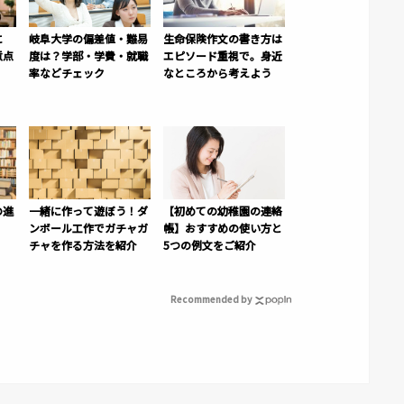
に
岐阜大学の偏差値・難易
生命保険作文の書き方は
意点
度は？学部・学費・就職
エピソード重視で。身近
率などチェック
なところから考えよう
の進
一緒に作って遊ぼう！ダ
【初めての幼稚園の連絡
ンボール工作でガチャガ
帳】おすすめの使い方と
チャを作る方法を紹介
5つの例文をご紹介
Recommended by