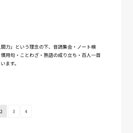
人間力」という理念の下、音読集会・ノート検
・慣用句・ことわざ・熟語の成り立ち・百人一首
ています。
2
3
4