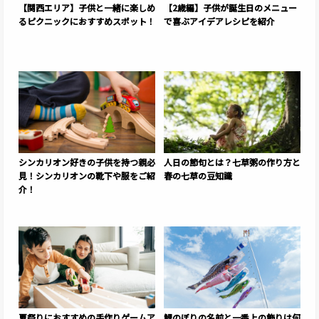
【関西エリア】子供と一緒に楽しめ
【2歳編】子供が誕生日のメニュー
るピクニックにおすすめスポット！
で喜ぶアイデアレシピを紹介
シンカリオン好きの子供を持つ親必
人日の節句とは？七草粥の作り方と
見！シンカリオンの靴下や服をご紹
春の七草の豆知識
介！
夏祭りにおすすめの手作りゲームア
鯉のぼりの名前と一番上の飾りは何