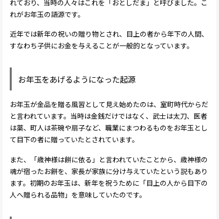
れており、当時の人々はこれを「おとしだま」と呼びました。こ
れがお年玉の語源です。
近年では新年の祝いの贈り物とされ、目上の者から年下の人間、
すなわち子供にお金を与えることが一般的となっています。
お年玉をあげるようになった起源
お年玉が金品を贈る風習として見え始めたのは、室町時代からだ
と言われています。当時は金銭だけではなく、武士は太刀、医者
は薬、町人は茶碗や扇子など、職業にまつわるものをお年玉とし
て目下の者に贈っていたとされています。
また、「歳神様は餅に依る」と言われていたことから、歳神様の
魂が宿ったお餅を、家長が家族に分け与えていたという説もあり
ます。初期のお年玉は、新年を祝うために「目上の人から目下の
人へ贈られる品物」を意味していたのです。