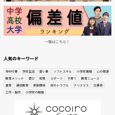
一覧はこちら 〉
人気のキーワード
年中行事
学校生活
習い事
ソフトスキル
小学校情報
心の発達
教育メソッド
遊び
知育
スポーツ
子育て
教育ニュース
食育
通信教育
家族関係
体のトラブル
クリスマス
文房具
工作・製作
小学校の勉強