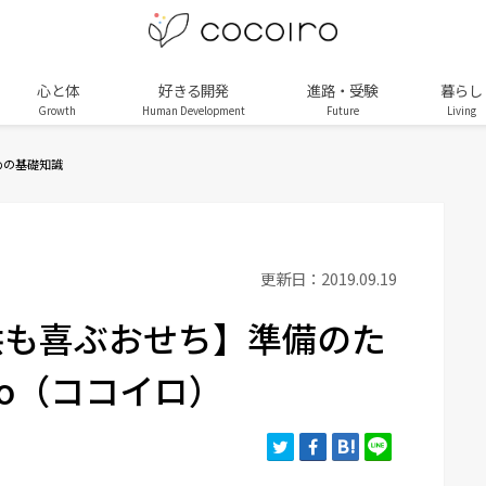
心と体
好きる開発
進路・受験
暮らし
Growth
Human Development
Future
Living
めの基礎知識
更新日：2019.09.19
供も喜ぶおせち】準備のた
iro（ココイロ）