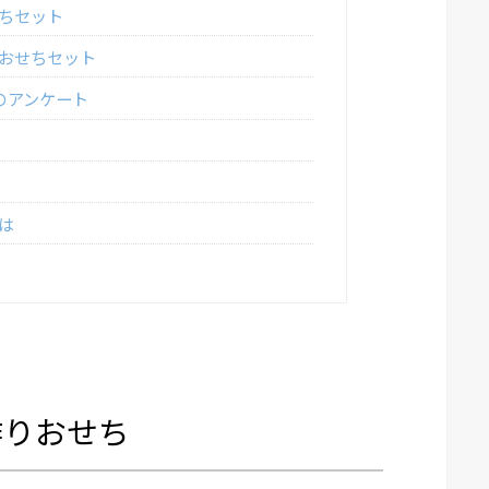
ちセット
おせちセット
のアンケート
は
作りおせち