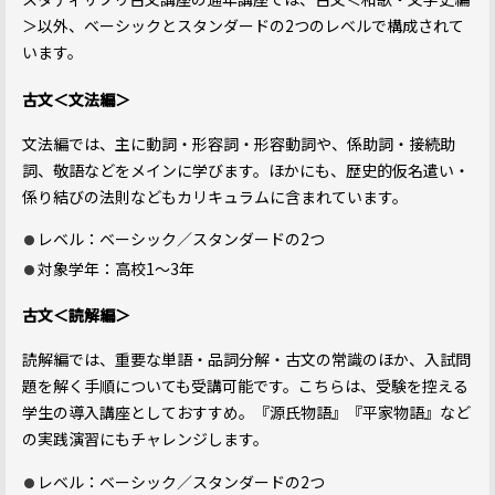
＞以外、ベーシックとスタンダードの2つのレベルで構成されて
います。
古文＜文法編＞
文法編では、主に動詞・形容詞・形容動詞や、係助詞・接続助
詞、敬語などをメインに学びます。ほかにも、歴史的仮名遣い・
係り結びの法則などもカリキュラムに含まれています。
レベル：ベーシック／スタンダードの2つ
対象学年：高校1～3年
古文＜読解編＞
読解編では、重要な単語・品詞分解・古文の常識のほか、入試問
題を解く手順についても受講可能です。こちらは、受験を控える
学生の導入講座としておすすめ。『源氏物語』『平家物語』など
の実践演習にもチャレンジします。
レベル：ベーシック／スタンダードの2つ