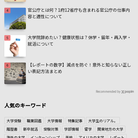
官公庁とは何？1府12省庁も含まれる官公庁の仕事内
容と適性について
大学院辞めたい？健康状態は？休学・留年・再入学・
就活について
【レポートの数字】減点を防ぐ！意外と知らない正し
い表記方法まとめ
Recommended by
人気のキーワード
大学受験
職業図鑑
大学情報
特集記事
大学生のリアル。
履歴書
新卒就活
受験対策
学部情報
留学
関東地方の大学
海外の大学
インターンシップ
英検
アメリカの大学
レポート