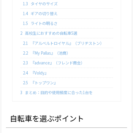
1.3
タイヤのサイズ
1.4
ギアの切り替え
1.5
ライトの明るさ
2
高校生におすすめの自転車5選
2.1
『アルベルトロイヤル』（ブリヂストン）
2.2
『My Pallas』（池商）
2.3
『advance』（フレンド商会）
2.4
『Voldy』
2.5
『トップワン』
3
まとめ：目的や使用頻度に合った1台を
自転車を選ぶポイント