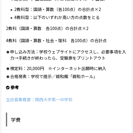
2教科型：国語・算数（各100点）の合計点×2
4教科型：以下のいずれか高い方の点数をとる
2教科（国語・算数 各100点）の合計点×2
4教科（国語・算数・社会・理科 各100点）の合計点
申し込み方法：学校ウェブサイトにアクセスし、必要事項を入
力→手続きが終わったら、受験票をプリントアウト
検定料：20,000円 ※インターネット出願時に納入
合格発表：学校で提示／親和館「親和ホール」
参考
生徒募集概要｜関西大学第一中学校
学費