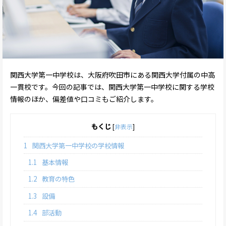
関西大学第一中学校は、大阪府吹田市にある関西大学付属の中高
一貫校です。今回の記事では、関西大学第一中学校に関する学校
情報のほか、偏差値や口コミもご紹介します。
もくじ
[
非表示
]
1
関西大学第一中学校の学校情報
1.1
基本情報
1.2
教育の特色
1.3
設備
1.4
部活動