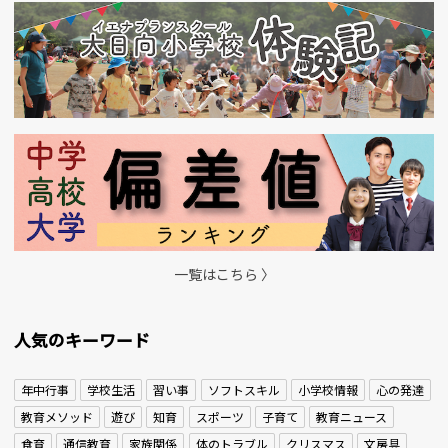
一覧はこちら 〉
人気のキーワード
年中行事
学校生活
習い事
ソフトスキル
小学校情報
心の発達
教育メソッド
遊び
知育
スポーツ
子育て
教育ニュース
食育
通信教育
家族関係
体のトラブル
クリスマス
文房具