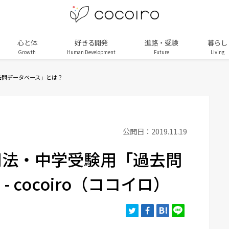
心と体
好きる開発
進路・受験
暮らし
Growth
Human Development
Future
Living
去問データベース」とは？
公開日：2019.11.19
用法・中学受験用「過去問
 cocoiro（ココイロ）