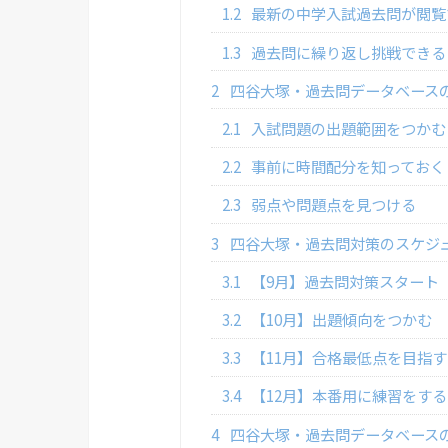
1.2
最新の中学入試過去問が閲覧
1.3
過去問に繰り返し挑戦できる
2
四谷大塚・過去問データベース
2.1
入試問題の出題範囲をつかむ
2.2
事前に時間配分を知っておく
2.3
弱点や問題点を見つける
3
四谷大塚・過去問対策のスケジ
3.1
【9月】過去問対策スタート
3.2
【10月】出題傾向をつかむ
3.3
【11月】合格最低点を目指す
3.4
【12月】本番用に練習をする
4
四谷大塚・過去問データベース