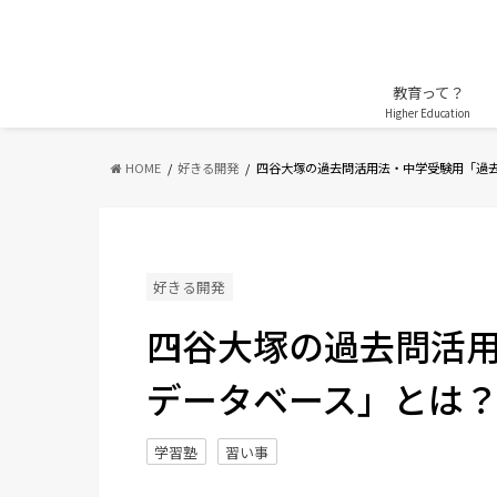
教育って？
Higher Education
HOME
好きる開発
四谷大塚の過去問活用法・中学受験用「過
好きる開発
四谷大塚の過去問活
データベース」とは？ -
学習塾
習い事