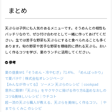
まとめ
天ぷらは子供にも人気のあるメニューです。そうめんとの相性も
バッチリなので、ぜひ付け合わせとして一緒に作ってあげてくだ
さい。生では苦手な野菜も天ぷらにすると食べられることも多く
あります。旬の野菜や苦手な野菜を積極的に摂れる天ぷら。おい
しく作るコツを学び、夏のランチに活用してください。
参考
夏の昼食№1「そうめん・冷やむぎ」71.4％、「めんばっかり」
で夏バテ!?｜株式会社オレンジページ
【みんなが作ってる】 ソーメン 天ぷらのレシピ ｜cookpad
意外に簡単!「天ぷら」をサクサクに揚げる作り方&温めなおしの
コツ&美味しいレシピ｜ウチコト
超一流の天ぷら職人が教える、天ぷらを美味しく作るコツ。｜や
までら くみこ のレシピ