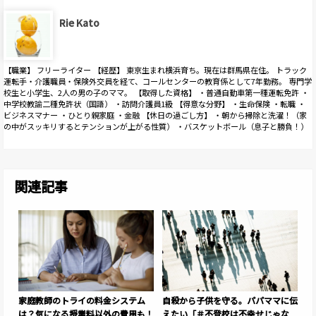
Rie Kato
【職業】 フリーライター 【経歴】 東京生まれ横浜育ち。現在は群馬県在住。 トラック
運転手・介護職員・保険外交員を経て、コールセンターの教育係として7年勤務。 専門学
校生と小学生、2人の男の子のママ。 【取得した資格】 ・普通自動車第一種運転免許 ・
中学校教諭二種免許状（国語） ・訪問介護員1級 【得意な分野】 ・生命保険 ・転職 ・
ビジネスマナー ・ひとり親家庭 ・金融 【休日の過ごし方】 ・朝から掃除と洗濯！（家
の中がスッキリするとテンションが上がる性質） ・バスケットボール（息子と勝負！）
関連記事
家庭教師のトライの料金システム
自殺から子供を守る。パパママに伝
は？気になる授業料以外の費用も！
えたい「＃不登校は不幸せじゃな