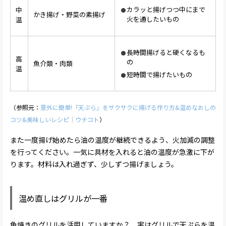
カラッと揚げつつ中にまで
中
かき揚げ・野菜の素揚げ
火を通したいもの
温
長時間揚げると硬くなるも
高
の
魚介類・肉類
温
短時間で揚げたいもの
（参照元：
意外に簡単!「天ぷら」をサクサクに揚げる作り方&温めなおしの
コツ&美味しいレシピ｜ウチコト
）
また一度揚げ始めたら油の温度が継続できるよう、火加減の調整
を行ってください。一気に具材を入れると油の温度が急激に下が
ります。材料は入れ過ぎず、少しずつ揚げましょう。
温め直しはグリルが一番
魚焼きのグリルを活用していますか？ 実はグリルで天ぷらを温