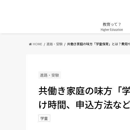
教育って？
Higher Education
HOME
進路・受験
共働き家庭の味方「学童保育」とは？費用
進路・受験
共働き家庭の味方「
け時間、申込方法など -
学童