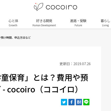
心と体
好きる開発
進路・受験
暮らし
Growth
Human Development
Future
Living
や預け時間、申込方法など
更新日：2019.07.26
学童保育」とは？費用や預
 cocoiro（ココイロ）