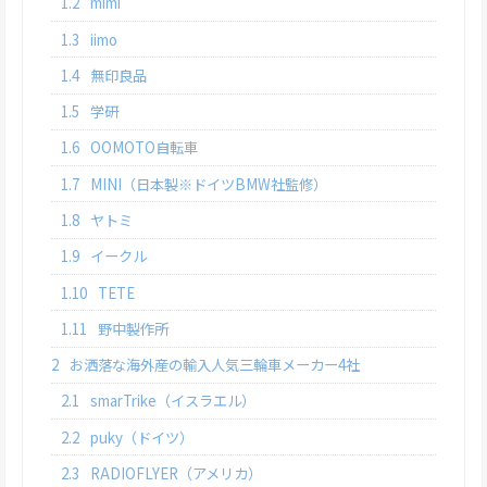
1.2
mimi
1.3
iimo
1.4
無印良品
1.5
学研
1.6
OOMOTO自転車
1.7
MINI（日本製※ドイツBMW社監修）
1.8
ヤトミ
1.9
イークル
1.10
TETE
1.11
野中製作所
2
お洒落な海外産の輸入人気三輪車メーカー4社
2.1
smarTrike（イスラエル）
2.2
puky（ドイツ）
2.3
RADIOFLYER（アメリカ）