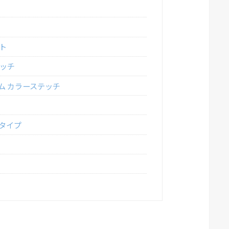
ト
テッチ
ム カラーステッチ
ル
タイプ