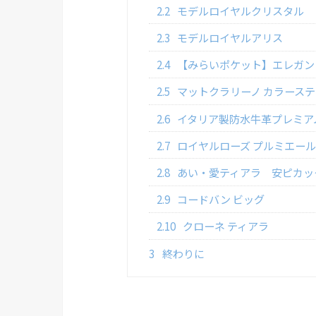
2.2
モデルロイヤルクリスタル
2.3
モデルロイヤルアリス
2.4
【みらいポケット】エレガン
2.5
マットクラリーノ カラース
2.6
イタリア製防水牛革プレミア
2.7
ロイヤルローズ プルミエー
2.8
あい・愛ティアラ 安ピカッ
2.9
コードバン ビッグ
2.10
クローネ ティアラ
3
終わりに