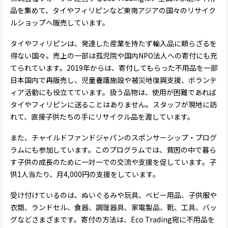
品を集めて、タイやフィリピンなど東南アジアの国々のリサイク
ルショップへ販売しています。
タイやフィリピンは、発達した産業を持たず輸入品に頼らざるを
得ない国々。売上の一部は孤児院や国内NPO法人への寄付にも充
てられています。2019年からは、寄付してもらった不用品を一部
日本国内で再販売し、児童養護施設や被災地復興支援、ボランテ
ィア活動にも役立てています。扱う品物は、使用が困難であれば
タイやフィリピンに送ることはありません。スタッフが現地に訪
れて、直接子供たちの手にリサイクル品を渡しています。
また、チャイルドファンドジャパンのスポンサーシップ・プログ
ラムにも参加しています。このプログラムでは、貧困の中で暮ら
す子供の成長のために一対一での交流や支援を促しています。子
供1人当たり、月4,000円の支援をしています。
受け付けているのは、ぬいぐるみや玩具、ベビー用品、子供服や
衣類、ランドセル、食器、調理器具、家電製品、靴、工具、バッ
グなどさまざまです。寄付の方法は、Eco Trading宛に不用品を