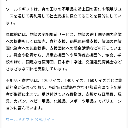
ワールドギフトは、身の回りの不用品を途上国の寄付や現地リユ
ースを通じて再利用して社会支援に役立てることを目的にしてい
ます。
具体的には、物資の宅配集荷サービス、物資の途上国や国内企業
への提供もしくは販売、食料支援、病児医療費支援、資源の再資
源化業者への無償提供、支援団体への募金活動などを行っていま
す。募金や物資から、児童支援団体や障碍者支援団体、協会、学
校のほか、国境なき医師団、日本赤十字社、交通遺児育英会など
さまざまな団体を支援しています。
不用品・寄付品は、120サイズ、140サイズ、160サイズごとに集
荷料金が決まっており、指定日に離島を含む47都道府県で宅配業
者が集荷に来ます。受け付けている品物は、衣類から日用品、玩
具、カバン、ベビー用品、化粧品、スポーツ用品までバリエーシ
ョンに富んでいます。
ワールドギフト 公式サイト