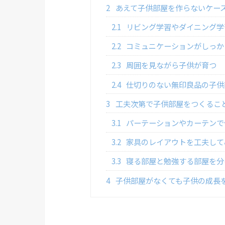
2
あえて子供部屋を作らないケー
2.1
リビング学習やダイニング学
2.2
コミュニケーションがしっか
2.3
周囲を見ながら子供が育つ
2.4
仕切りのない無印良品の子供
3
工夫次第で子供部屋をつくるこ
3.1
パーテーションやカーテンで
3.2
家具のレイアウトを工夫して
3.3
寝る部屋と勉強する部屋を分
4
子供部屋がなくても子供の成長