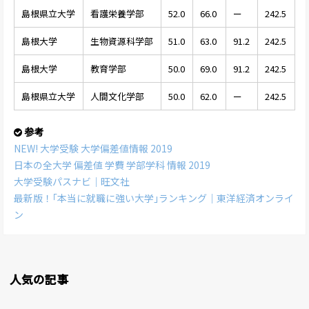
島根県立大学
看護栄養学部
52.0
66.0
ー
242.5
島根大学
生物資源科学部
51.0
63.0
91.2
242.5
島根大学
教育学部
50.0
69.0
91.2
242.5
島根県立大学
人間文化学部
50.0
62.0
ー
242.5
参考
NEW! 大学受験 大学偏差値情報 2019
日本の全大学 偏差値 学費 学部学科 情報 2019
大学受験パスナビ｜旺文社
最新版！｢本当に就職に強い大学｣ランキング｜東洋経済オンライ
ン
人気の記事