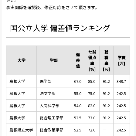
事実関係を確認後、修正対応をさせて頂きます。
国公立大学 偏差値ランキング
セ試
就
偏
得点
職
学費
大学
学部
差
率
率
[万]
値
[%]
[%]
島根大学
医学部
67.0
85.0
91.2
349.7
島根大学
法文学部
55.0
75.0
91.2
242.5
島根大学
人間科学部
54.0
82.0
91.2
242.5
島根大学
総合理工学部
52.5
73.0
91.2
242.5
島根県立大学
総合政策学部
52.5
72.0
ー
242.5