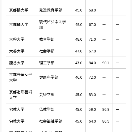
京都橘大学
発達教育学部
49.0
68.0
ー
ー
現代ビジネス学
京都橘大学
49.0
67.0
ー
ー
部
大谷大学
教育学部
48.0
71.0
ー
ー
大谷大学
社会学部
47.0
67.0
ー
ー
龍谷大学
理工学部
47.0
84.0
90.1
ー
京都光華女子
健康科学部
46.0
72.0
ー
ー
大学
京都造形芸術
芸術学部
45.0
83.0
ー
ー
大学
佛教大学
仏教学部
45.0
59.0
86.9
ー
佛教大学
社会福祉学部
45.0
64.0
86.9
ー