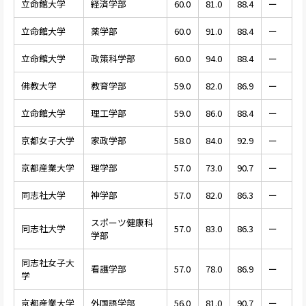
立命館大学
経済学部
60.0
81.0
88.4
ー
立命館大学
薬学部
60.0
91.0
88.4
ー
立命館大学
政策科学部
60.0
94.0
88.4
ー
佛教大学
教育学部
59.0
82.0
86.9
ー
立命館大学
理工学部
59.0
86.0
88.4
ー
京都女子大学
家政学部
58.0
84.0
92.9
ー
京都産業大学
理学部
57.0
73.0
90.7
ー
同志社大学
神学部
57.0
82.0
86.3
ー
スポーツ健康科
同志社大学
57.0
83.0
86.3
ー
学部
同志社女子大
看護学部
57.0
78.0
86.9
ー
学
京都産業大学
外国語学部
56.0
81.0
90.7
ー