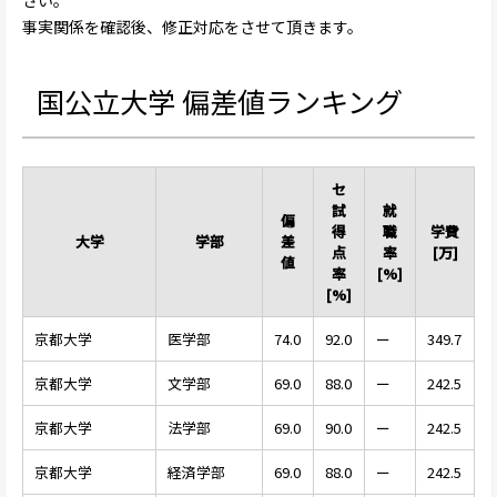
事実関係を確認後、修正対応をさせて頂きます。
国公立大学 偏差値ランキング
セ
試
就
偏
得
職
学費
大学
学部
差
点
率
[万]
値
率
[%]
[%]
京都大学
医学部
74.0
92.0
ー
349.7
京都大学
文学部
69.0
88.0
ー
242.5
京都大学
法学部
69.0
90.0
ー
242.5
京都大学
経済学部
69.0
88.0
ー
242.5