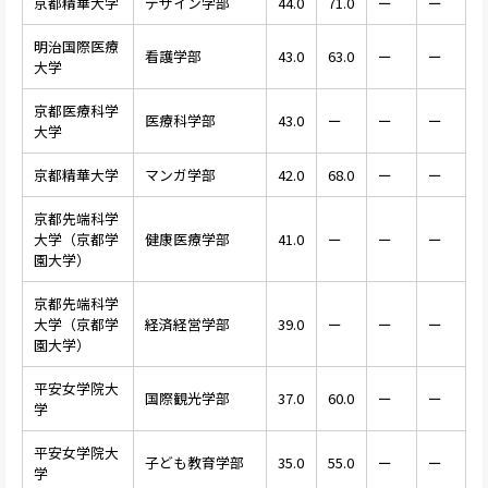
京都精華大学
デザイン学部
44.0
71.0
ー
ー
明治国際医療
看護学部
43.0
63.0
ー
ー
大学
京都医療科学
医療科学部
43.0
ー
ー
ー
大学
京都精華大学
マンガ学部
42.0
68.0
ー
ー
京都先端科学
大学（京都学
健康医療学部
41.0
ー
ー
ー
園大学）
京都先端科学
大学（京都学
経済経営学部
39.0
ー
ー
ー
園大学）
平安女学院大
国際観光学部
37.0
60.0
ー
ー
学
平安女学院大
子ども教育学部
35.0
55.0
ー
ー
学