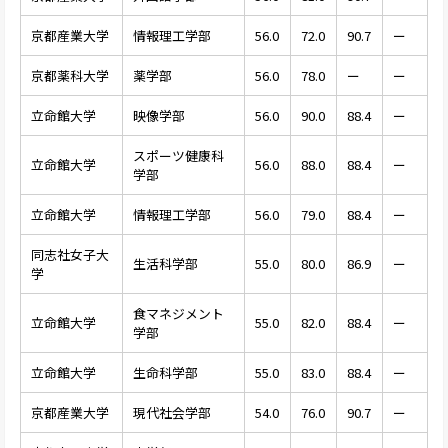
京都産業大学
情報理工学部
56.0
72.0
90.7
ー
京都薬科大学
薬学部
56.0
78.0
ー
ー
立命館大学
映像学部
56.0
90.0
88.4
ー
スポーツ健康科
立命館大学
56.0
88.0
88.4
ー
学部
立命館大学
情報理工学部
56.0
79.0
88.4
ー
同志社女子大
生活科学部
55.0
80.0
86.9
ー
学
食マネジメント
立命館大学
55.0
82.0
88.4
ー
学部
立命館大学
生命科学部
55.0
83.0
88.4
ー
京都産業大学
現代社会学部
54.0
76.0
90.7
ー