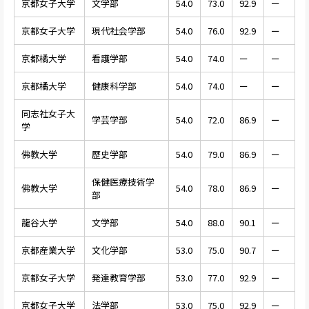
京都女子大学
文学部
54.0
73.0
92.9
ー
京都女子大学
現代社会学部
54.0
76.0
92.9
ー
京都橘大学
看護学部
54.0
74.0
ー
ー
京都橘大学
健康科学部
54.0
74.0
ー
ー
同志社女子大
学芸学部
54.0
72.0
86.9
ー
学
佛教大学
歴史学部
54.0
79.0
86.9
ー
保健医療技術学
佛教大学
54.0
78.0
86.9
ー
部
龍谷大学
文学部
54.0
88.0
90.1
ー
京都産業大学
文化学部
53.0
75.0
90.7
ー
京都女子大学
発達教育学部
53.0
77.0
92.9
ー
京都女子大学
法学部
53.0
75.0
92.9
ー