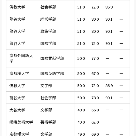
佛教大学
社会学部
51.0
72.0
86.9
ー
龍谷大学
経営学部
51.0
80.0
90.1
ー
龍谷大学
政策学部
51.0
80.0
90.1
ー
龍谷大学
国際学部
51.0
75.0
90.1
ー
京都外国語大
国際貢献学部
50.0
77.0
ー
ー
学
京都橘大学
国際英語学部
50.0
67.0
ー
ー
佛教大学
文学部
50.0
73.0
86.9
ー
龍谷大学
社会学部
50.0
78.0
90.1
ー
大谷大学
文学部
49.0
66.0
ー
ー
嵯峨美術大学
芸術学部
49.0
62.0
ー
ー
京都橘大学
文学部
49.0
69.0
ー
ー