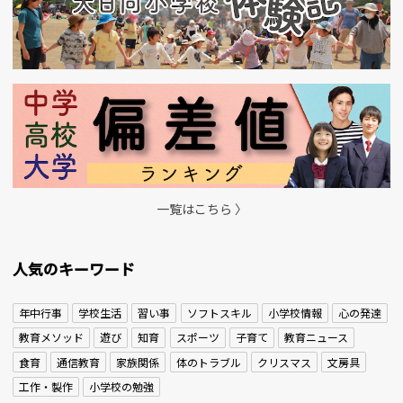
一覧はこちら 〉
人気のキーワード
年中行事
学校生活
習い事
ソフトスキル
小学校情報
心の発達
教育メソッド
遊び
知育
スポーツ
子育て
教育ニュース
食育
通信教育
家族関係
体のトラブル
クリスマス
文房具
工作・製作
小学校の勉強