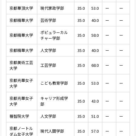
京都華頂大学
現代家政学部
35.0
53.0
ー
ー
京都精華大学
芸術学部
35.0
40.0
ー
ー
ポピュラーカル
京都精華大学
35.0
58.0
ー
ー
チャー学部
京都精華大学
人文学部
35.0
40.0
ー
ー
京都美術工芸
工芸学部
35.0
68.0
ー
ー
大学
京都光華女子
こども教育学部
35.0
53.0
ー
ー
大学
京都光華女子
キャリア形成学
35.0
43.0
ー
ー
大学
部
種智院大学
人文学部
35.0
51.0
ー
ー
京都ノートル
現代人間学部
35.0
57.0
ー
ー
ダム女子大学