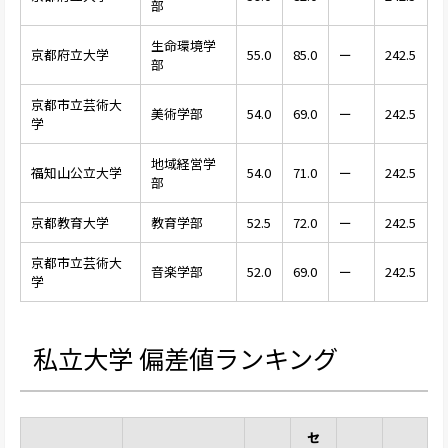
部
生命環境学
京都府立大学
55.0
85.0
ー
242.5
部
京都市立芸術大
美術学部
54.0
69.0
ー
242.5
学
地域経営学
福知山公立大学
54.0
71.0
ー
242.5
部
京都教育大学
教育学部
52.5
72.0
ー
242.5
京都市立芸術大
音楽学部
52.0
69.0
ー
242.5
学
私立大学 偏差値ランキング
セ