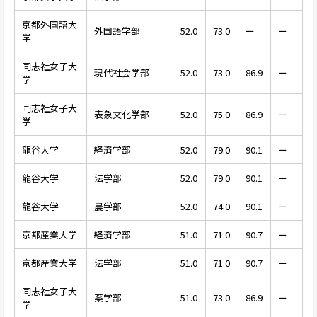
京都外国語大
外国語学部
52.0
73.0
ー
ー
学
同志社女子大
現代社会学部
52.0
73.0
86.9
ー
学
同志社女子大
表象文化学部
52.0
75.0
86.9
ー
学
龍谷大学
経済学部
52.0
79.0
90.1
ー
龍谷大学
法学部
52.0
79.0
90.1
ー
龍谷大学
農学部
52.0
74.0
90.1
ー
京都産業大学
経済学部
51.0
71.0
90.7
ー
京都産業大学
法学部
51.0
71.0
90.7
ー
同志社女子大
薬学部
51.0
73.0
86.9
ー
学