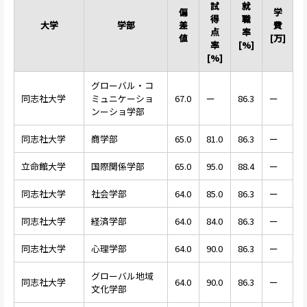
試
就
偏
学
得
職
大学
学部
差
費
点
率
値
[万]
率
[%]
[%]
グローバル・コ
同志社大学
ミュニケーショ
67.0
ー
86.3
ー
ンーショ学部
同志社大学
商学部
65.0
81.0
86.3
ー
立命館大学
国際関係学部
65.0
95.0
88.4
ー
同志社大学
社会学部
64.0
85.0
86.3
ー
同志社大学
経済学部
64.0
84.0
86.3
ー
同志社大学
心理学部
64.0
90.0
86.3
ー
グローバル地域
同志社大学
64.0
90.0
86.3
ー
文化学部