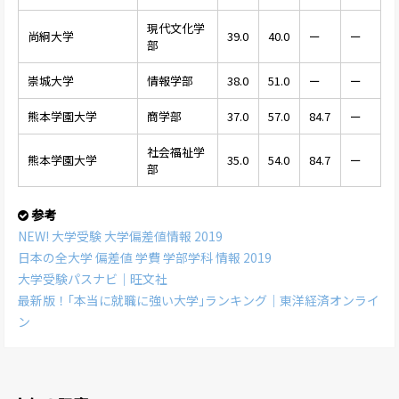
現代文化学
尚絅大学
39.0
40.0
ー
ー
部
崇城大学
情報学部
38.0
51.0
ー
ー
熊本学園大学
商学部
37.0
57.0
84.7
ー
社会福祉学
熊本学園大学
35.0
54.0
84.7
ー
部
参考
NEW! 大学受験 大学偏差値情報 2019
日本の全大学 偏差値 学費 学部学科 情報 2019
大学受験パスナビ｜旺文社
最新版！｢本当に就職に強い大学｣ランキング｜東洋経済オンライ
ン