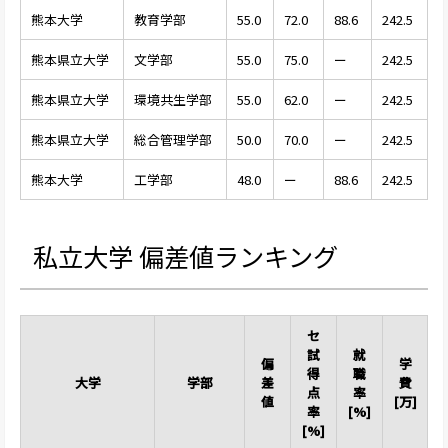
熊本大学
教育学部
55.0
72.0
88.6
242.5
熊本県立大学
文学部
55.0
75.0
ー
242.5
熊本県立大学
環境共生学部
55.0
62.0
ー
242.5
熊本県立大学
総合管理学部
50.0
70.0
ー
242.5
熊本大学
工学部
48.0
ー
88.6
242.5
私立大学 偏差値ランキング
セ
試
就
偏
学
得
職
大学
学部
差
費
点
率
値
[万]
率
[%]
[%]