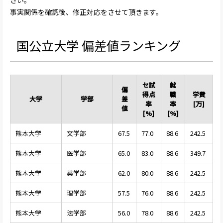
事実関係を確認後、修正対応をさせて頂きます。
国公立大学 偏差値ランキング
セ試
就
偏
得点
職
学費
大学
学部
差
率
率
[万]
値
[%]
[%]
熊本大学
文学部
67.5
77.0
88.6
242.5
熊本大学
医学部
65.0
83.0
88.6
349.7
熊本大学
薬学部
62.0
80.0
88.6
242.5
熊本大学
理学部
57.5
76.0
88.6
242.5
熊本大学
法学部
56.0
78.0
88.6
242.5