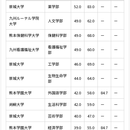
崇城大学
薬学部
52.0
83.0
ー
ー
九州ルーテル学院
人文学部
49.0
62.0
ー
ー
大学
熊本保健科学大学
保健科学部
49.0
68.0
ー
ー
看護福祉学
九州看護福祉大学
49.0
60.0
ー
ー
部
崇城大学
工学部
46.0
69.0
ー
ー
生物生命学
崇城大学
44.0
64.0
ー
ー
部
熊本学園大学
外国語学部
42.0
58.0
84.7
ー
尚絅大学
生活科学部
42.0
59.0
ー
ー
崇城大学
芸術学部
40.0
47.0
ー
ー
熊本学園大学
経済学部
39.0
55.0
84.7
ー