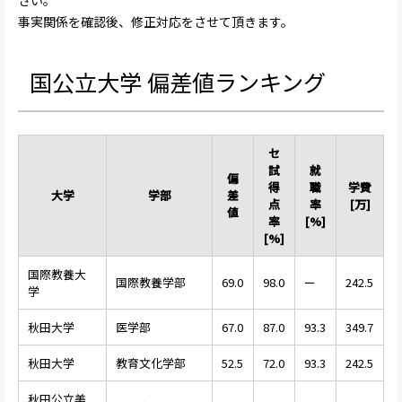
事実関係を確認後、修正対応をさせて頂きます。
国公立大学 偏差値ランキング
セ
試
就
偏
得
職
学費
大学
学部
差
点
率
[万]
値
率
[%]
[%]
国際教養大
国際教養学部
69.0
98.0
ー
242.5
学
秋田大学
医学部
67.0
87.0
93.3
349.7
秋田大学
教育文化学部
52.5
72.0
93.3
242.5
秋田公立美