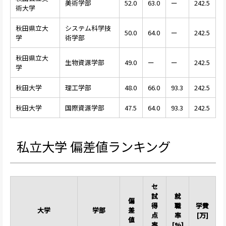
美術学部
52.0
63.0
ー
242.5
術大学
秋田県立大
システム科学技
50.0
64.0
ー
242.5
学
術学部
秋田県立大
生物資源学部
49.0
ー
ー
242.5
学
秋田大学
理工学部
48.0
66.0
93.3
242.5
秋田大学
国際資源学部
47.5
64.0
93.3
242.5
私立大学 偏差値ランキング
セ
試
就
偏
得
職
学費
大学
学部
差
点
率
[万]
値
率
[%]