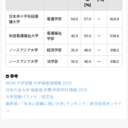
[%]
日本赤十字秋田看
看護学部
50.0
57.0
ー
610.0
護大学
看護福祉
秋田看護福祉大学
42.0
55.0
ー
536.6
学部
ノースアジア大学
経済学部
35.0
40.0
ー
398.2
ノースアジア大学
法学部
35.0
40.0
ー
398.2
参考
NEW! 大学受験 大学偏差値情報 2019
日本の全大学 偏差値 学費 学部学科 情報 2019
大学受験パスナビ｜旺文社
最新版！｢本当に就職に強い大学｣ランキング｜東洋経済オンライ
ン